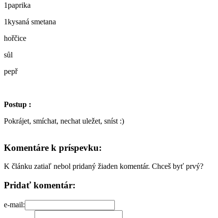
1paprika
1kysaná smetana
hořčice
sůl
pepř
Postup :
Pokrájet, smíchat, nechat uležet, sníst :)
Komentáre k príspevku:
K článku zatiaľ nebol pridaný žiaden komentár. Chceš byť prvý?
Pridať komentár:
e-mail: