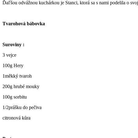
Ďaľšou odvážnou kuchárkou je Stanci, ktorá sa s nami podelila o svo
Tvarohová bábovka
Suroviny :
3 vejce
100g Hery
1měkký tvaroh
200g hrubé mouky
100g sorbitu
1/2prášku do pečiva
citronová kůra