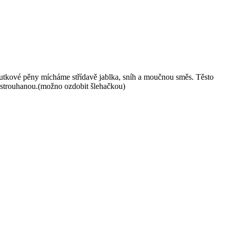
utkové pěny mícháme střídavě jablka, sníh a moučnou směs. Těsto
strouhanou.(možno ozdobit šlehačkou)