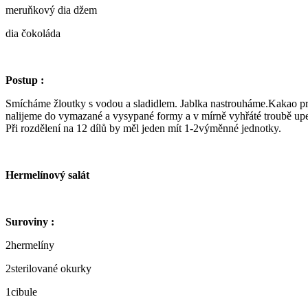
meruňkový dia džem
dia čokoláda
Postup :
Smícháme žloutky s vodou a sladidlem. Jablka nastrouháme.Kakao pr
nalijeme do vymazané a vysypané formy a v mírně vyhřáté troubě u
Při rozdělení na 12 dílů by měl jeden mít 1-2výměnné jednotky.
Hermelínový salát
Suroviny :
2hermelíny
2sterilované okurky
1cibule