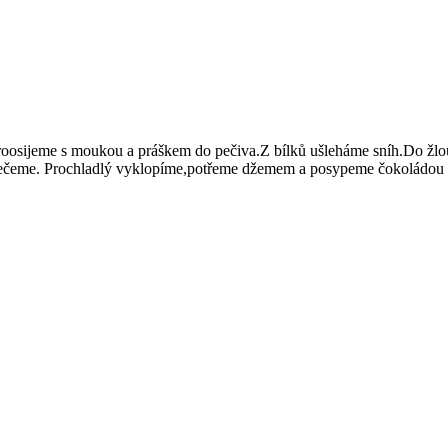
oosijeme s moukou a práškem do pečiva.Z bílků ušleháme sníh.Do žlo
pečeme. Prochladlý vyklopíme,potřeme džemem a posypeme čokoládou 