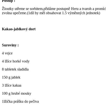
Postup :
Žloutky utřeme se sorbitem,přidáme postupně Heru a tvaroh a prom
zvolna upečeme.(1díl by měl obsahovat 1.5 výměnných jednotek)
Kakao-jablkový dort
Suroviny :
4 vejce
4 lžíce horké vody
8 tabletek sladidla
150 g jablek
3 lžíce kakaa
100 g hrubé mouky
1lžička prášku do pečiva