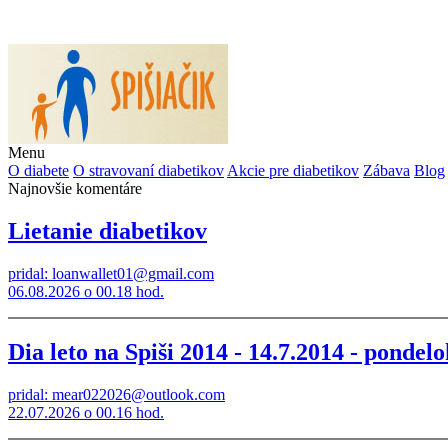
Menu
O diabete
O stravovaní diabetikov
Akcie pre diabetikov
Zábava
Blog
Najnovšie komentáre
Lietanie diabetikov
pridal: loanwallet01@gmail.com
06.08.2026 o 00.18 hod.
Dia leto na Spiši 2014 - 14.7.2014 - pond
pridal: mear022026@outlook.com
22.07.2026 o 00.16 hod.