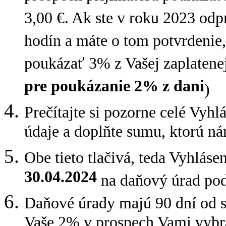
3,00 €. Ak ste v roku 2023 od
hodín a máte o tom potvrdenie,
poukázať 3% z Vašej zaplatenej
pre poukázanie 2% z dani
)
Prečítajte si pozorne celé Vyh
údaje a doplňte sumu, ktorú n
Obe tieto tlačivá, teda Vyhlás
30.04.2024
na daňový úrad pod
Daňové úrady majú 90 dní od s
Vaše 2% v prospech Vami vybra