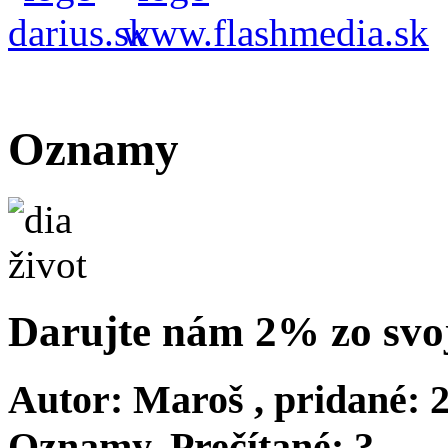
Oznamy
Darujte nám 2% zo svoj
Autor:
Maroš
, pridané:
2
Oznamy
, Prečítané:
?