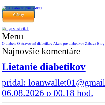
Menu
O diabete
O stravovaní diabetikov
Akcie pre diabetikov
Zábava
Blog
Najnovšie komentáre
Lietanie diabetikov
pridal: loanwallet01@gmai
06.08.2026 o 00.18 hod.