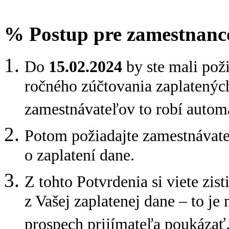
% Postup pre zamestnanc
Do
15.02.2024
by ste mali pož
ročného zúčtovania zaplatenýc
zamestnávateľov to robí automa
Potom požiadajte zamestnávate
o zaplatení dane.
Z tohto Potvrdenia si viete zis
z Vašej zaplatenej dane – to j
prospech prijímateľa poukázať