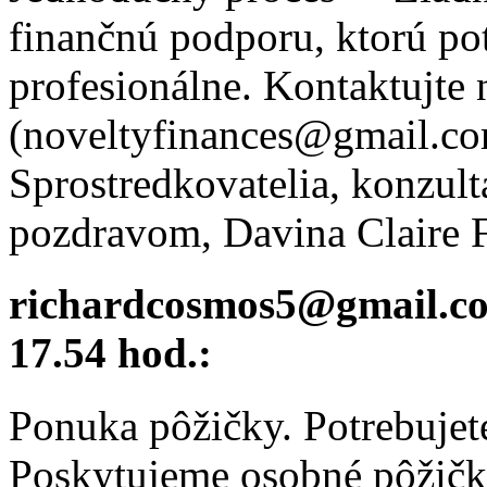
finančnú podporu, ktorú pot
profesionálne. Kontaktujte 
(noveltyfinances@gmail.c
Sprostredkovatelia, konzulta
pozdravom, Davina Claire F
richardcosmos5@gmail.c
17.54 hod.:
Ponuka pôžičky. Potrebujet
Poskytujeme osobné pôžičk