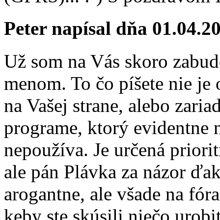
Peter
napísal dňa 01.04.20
Už som na Vás skoro zabudo
menom. To čo píšete nie je 
na Vašej strane, alebo zari
programe, ktorý evidentne 
nepoužíva. Je určená priorit
ale pán Plávka za názor ďa
arogantne, ale všade na fór
keby ste skúsili niečo urob