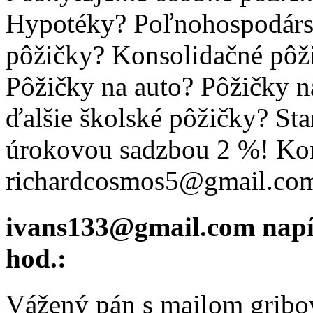
Hypotéky? Poľnohospodárs
pôžičky? Konsolidačné pôž
Pôžičky na auto? Pôžičky n
ďalšie školské pôžičky? St
úrokovou sadzbou 2 %! Kon
richardcosmos5@gmail.co
ivans133@gmail.com
napí
hod.:
Vážený pán s mailom gribo