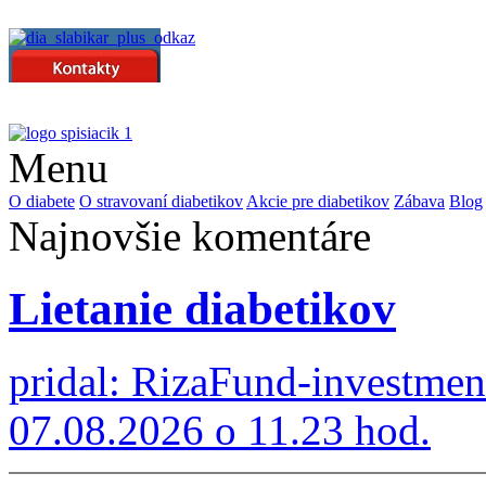
Menu
O diabete
O stravovaní diabetikov
Akcie pre diabetikov
Zábava
Blog
Najnovšie komentáre
Lietanie diabetikov
pridal: RizaFund-investme
07.08.2026 o 11.23 hod.