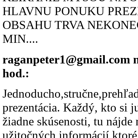
HLAVNU PONUKU PREZE
OBSAHU TRVA NEKONEC
MIN....
raganpeter1@gmail.com
n
hod.:
Jednoducho,stručne,prehľad
prezentácia. Každý, kto si 
žiadne skúsenosti, tu nájd
užitočných informácií,ktor