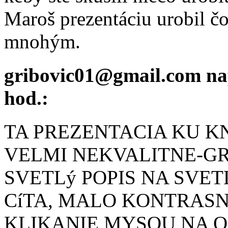
Maroš prezentáciu urobil čo
mnohým.
gribovic01@gmail.com
nap
hod.:
TA PREZENTACIA KU KN
VELMI NEKVALITNE-G
SVETLý POPIS NA SVE
CíTA, MALO KONTRASN
KLIKANIE MYSOU NA 